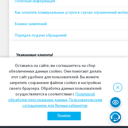
Полезная информация
Как оплатить коммунальные услуги в случае ограничений моби
Бланки заявлений
Порядок подачи обращений
Уважаемые клиенты!
Выбрав соответствующий подраздел в меню слева, вы сможете
Оставаясь на сайте, вы соглашаетесь на сбор
информацию, то можете задать свой вопрос в
Онлайн-Центр о
обезличенных данных cookies. Они помогают делать
этот сайт удобнее для пользователей. Вы можете
запретить сохранение файлов cookies в настройках
своего браузера. Обработка данных пользователей
осуществляется в соответствии с
Политикой
обработки персональных данных
,
Пользовательским
соглашением для Личных кабинетов
.
© 2026 АО «ЕРИЦ ЯНАО»
Политика обработки персональных данных
Понятно
Социальные сети:
ВКонтакте