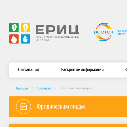
Главная страница АО «ЕРИЦ ЯНАО»
Сайт АО «Энергосб
О компании
Раскрытие информации
З
Главная
/
Клиентам
/
Юридическим лицам
Юридическим лицам