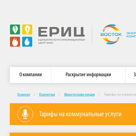
Главная страница АО «ЕРИЦ ЯНАО»
Сайт АО «Энергосб
О компании
Раскрытие информации
З
Главная
/
Клиентам
/
Физическим лицам
/
Тарифы на коммуна
Тарифы на коммунальные услуги