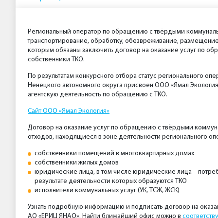
Региональный оператор по обращению с твёрдыми коммуналь
транспортирование, обработку, обезвреживание, размещение 
которым обязаны заключить договор на оказание услуг по об
собственники ТКО.
По результатам конкурсного отбора статус регионального о
Ненецкого автономного округа присвоен ООО «Ямал Экология
агентскую деятельность по обращению с ТКО.
Сайт ООО «Ямал Экология»
Договор на оказание услуг по обращению с твёрдыми комму
отходов, находящиеся в зоне деятельности регионального оп
собственники помещений в многоквартирных домах
собственники жилых домов
юридические лица, в том числе юридические лица – потре
результате деятельности которых образуются ТКО
исполнители коммунальных услуг (УК, ТСЖ, ЖСК)
Узнать подробную информацию и подписать договор на оказ
АО «ЕРИЦ ЯНАО». Найти ближайший офис можно в
соответст