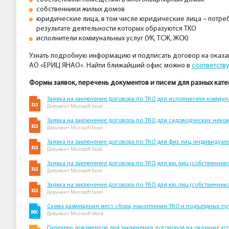
собственники жилых домов
юридические лица, в том числе юридические лица – потре
результате деятельности которых образуются ТКО
исполнители коммунальных услуг (УК, ТСЖ, ЖСК)
Узнать подробную информацию и подписать договор на оказ
АО «ЕРИЦ ЯНАО». Найти ближайший офис можно в
соответст
Формы заявок, перечень документов и писем для разных кат
Заявка на заключение договора по ТКО для исполнителя коммуналь
Документ Microsoft Excel
Заявка на заключение договора по ТКО для садоводческих неко
Документ Microsoft Excel
Заявка на заключение договора по ТКО для физ. лиц, индивиду
Документ Microsoft Excel
Заявка на заключение договора по ТКО для юр. лиц (собственни
Документ Microsoft Excel
Заявка на заключение договора по ТКО для юр. лиц (собственни
Документ Microsoft Excel
Схема размещения мест сбора, накопления ТКО и подъездных пу
Документ Microsoft Word
Перечень документов для заключения договоров на оказание ус