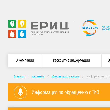
Главная страница АО «ЕРИЦ ЯНАО»
Сайт АО «Энергосб
О компании
Раскрытие информации
З
Главная
/
Клиентам
/
Юридическим лицам
/
Информация по 
Информация по обращению с ТКО