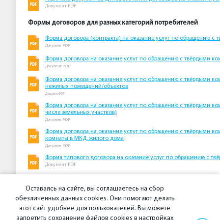
Документ PDF
Формы договоров для разных категорий потребителей
Форма договора (контракта) на оказание услуг по обращению 
Документ PDF
Форма договора на оказание услуг по обращению с твёрдыми к
Документ PDF
Форма договора на оказание услуг по обращению с твёрдыми ко
нежилых помещений/объектов
Документ PDF
Форма договора на оказание услуг по обращению с твёрдыми к
числе земельных участков)
Документ PDF
Форма договора на оказание услуг по обращению с твёрдыми к
комнаты в МКД, жилого дома
Документ PDF
Форма типового договора на оказание услуг по обращению с т
Документ PDF
Нормативные документы по ТКО
Оставаясь на сайте, вы соглашаетесь на сбор
Перечень нормативных документов в области обращения с ТКО
обезличенных данных cookies. Они помогают делать
Документ PDF
этот сайт удобнее для пользователей. Вы можете
запретить сохранение файлов cookies в настройках