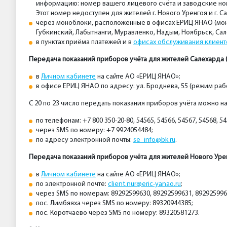
информацию: номер вашего лицевого счёта и заводские ном
Этот номер недоступен для жителей г. Нового Уренгоя и г. С
через моноблоки, расположенные в офисах ЕРИЦ ЯНАО (мон
Губкинский, Лабытнанги, Муравленко, Надым, Ноябрьск, Сал
в пунктах приёма платежей и в
офисах обслуживания клиен
Передача показаний приборов учёта
для жителей Салехарда (
в
Личном кабинете
на сайте АО «ЕРИЦ ЯНАО»;
в офисе ЕРИЦ ЯНАО по адресу: ул. Броднева, 55 (режим рабо
С 20 по 23 число передать показания приборов учёта можно
по телефонам: +7 800 350-20-80, 54565, 54566, 54567, 54568, 5
через SMS по номеру: +7 9924054484;
по адресу электронной почты:
se_info@bk.ru
.
Передача показаний приборов учёта для жителей Нового Уренг
в
Личном кабинете
на сайте АО «ЕРИЦ ЯНАО»;
по электронной почте:
client.nur@eric-yanao.ru
;
через SMS по номерам: 89292599630, 89292599631, 892925996
пос. Лимбяяха через SMS по номеру: 89320944385;
пос. Коротчаево через SMS по номеру: 89320581273.