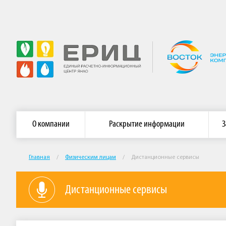
Главная страница АО «ЕРИЦ ЯНАО»
Сайт АО «Энергосб
О компании
Раскрытие информации
З
Главная
/
Физическим лицам
/
Дистанционные сервисы
Дистанционные сервисы