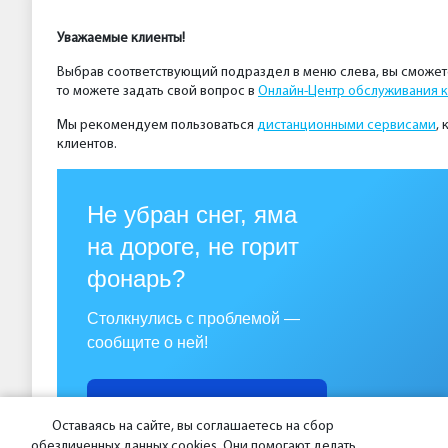
Уважаемые клиенты!
Выбрав соответствующий подраздел в меню слева, вы сможете
то можете задать свой вопрос в
Онлайн-Центр обслуживания к
Мы рекомендуем пользоваться
дистанционными сервисами
,
клиентов.
Не убран снег, яма
на дороге, не горит
фонарь?
Столкнулись с проблемой —
сообщите о ней!
Сообщить о проблеме
Оставаясь на сайте, вы соглашаетесь на сбор
обезличенных данных cookies. Они помогают делать